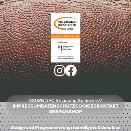
©2026 AFC Straubing Spiders e.V.
IMPRESSUM
DATENSCHUTZ
COOKIES
KONTAKT
SRS FANSHOP
Design und Programmierung:
teamElgato
&
danubius