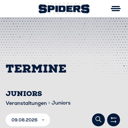
Skip
to
content
JUNIORS
Juniors
Veranstaltungen
VERA
VERANSTALTUNGEN
Suche
09.08.2026
Filter
anzei