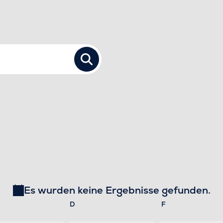
TUNGEN
TUNGEN
Es wurden keine Ergebnisse gefunden.
Hinweis
twoch
Donnerstag
Freitag
D
F
N