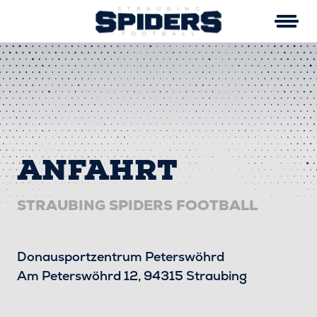
Skip
to
content
ANFAHRT
STRAUBING SPIDERS FOOTBALL
Donausportzentrum Peterswöhrd
Am Peterswöhrd 12, 94315 Straubing