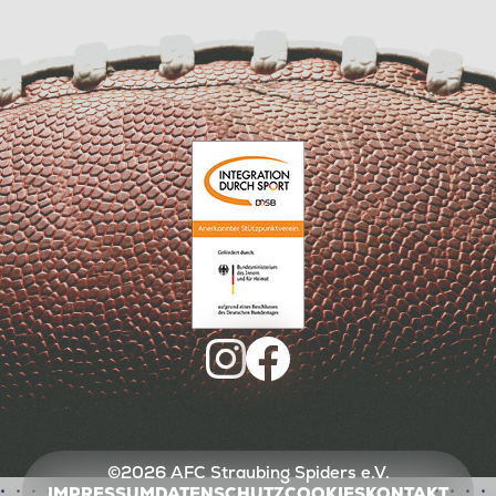
©2026 AFC Straubing Spiders e.V.
IMPRESSUM
DATENSCHUTZ
COOKIES
KONTAKT