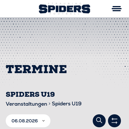
Skip
to
content
SPIDERS U19
Spiders U19
Veranstaltungen
VERA
VERANSTALTUNGEN
Suche
06.08.2026
Filter
anzei