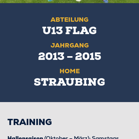
ABTEILUNG
U13 FLAG
JAHRGANG
2013 – 2015
HOME
STRAUBING
TRAINING
Hallensaison
(Oktober – März): Samstags,