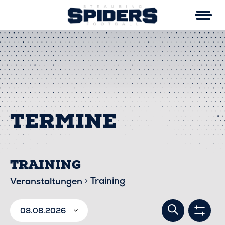
Skip
to
content
TRAINING
Training
Veranstaltungen
VERA
VERANSTALTUNGEN
Suche
08.08.2026
Filter
anzei