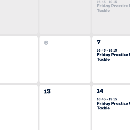
VERANSTA
ranstaltungen,
Veranstaltungen,
16:45
-
19:15
Friday Practice
Tackle
TUNGEN
1
0
7
6
VERANSTA
ranstaltungen,
Veranstaltungen,
16:45
-
19:15
Friday Practice
Tackle
1
0
14
13
VERANSTA
ranstaltungen,
Veranstaltungen,
16:45
-
19:15
Friday Practice
Tackle