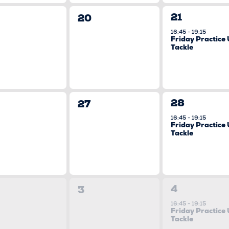
1
0
21
20
VERANSTA
ranstaltungen,
Veranstaltungen,
16:45
-
19:15
Friday Practice
Tackle
1
0
28
27
VERANSTA
ranstaltungen,
Veranstaltungen,
16:45
-
19:15
Friday Practice
Tackle
1
0
4
3
VERANSTA
ranstaltungen,
Veranstaltungen,
16:45
-
19:15
Friday Practice
Tackle