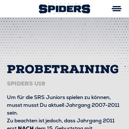
Skip
to
content
PROBETRAINING
SPIDERS U19
Um für die SRS Juniors spielen zu können,
musst musst Du aktuell Jahrgang 2007-2011
sein.
Zu beachten ist jedoch, dass Jahrgang 2011
erst
NACH
dem 15. Geburtstag mit