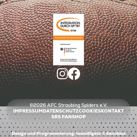
©2026 AFC Straubing Spiders e.V.
IMPRESSUM
DATENSCHUTZ
COOKIES
KONTAKT
SRS FANSHOP
Design und Programmierung:
teamElgato
&
danubius