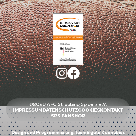
©2026 AFC Straubing Spiders e.V.
IMPRESSUM
DATENSCHUTZ
COOKIES
KONTAKT
SRS FANSHOP
Design und Programmierung:
teamElgato
&
danubius