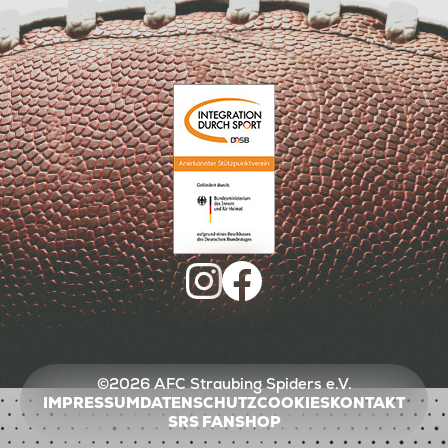
©2026 AFC Straubing Spiders e.V.
IMPRESSUM
DATENSCHUTZ
COOKIES
KONTAKT
SRS FANSHOP