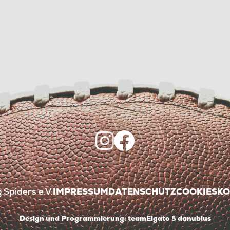
Spiders e.V.
IMPRESSUM
DATENSCHUTZ
COOKIES
KO
Design und Programmierung:
teamElgato
&
danubius