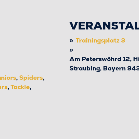
VERANSTA
Trainingsplatz 3
Am Peterswöhrd 12, H
Straubing
,
Bayern
94
niors
,
Spiders
,
ers
,
Tackle
,