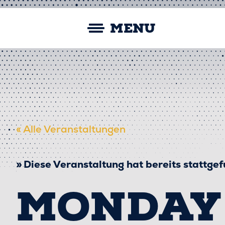
Skip
Straubing Spiders
to
MENU
content
« Alle Veranstaltungen
Diese Veranstaltung hat bereits stattge
MONDAY 