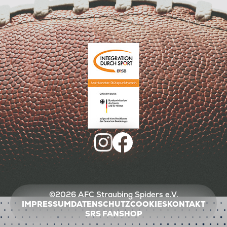
©2026 AFC Straubing Spiders e.V.
IMPRESSUM
DATENSCHUTZ
COOKIES
KONTAKT
SRS FANSHOP