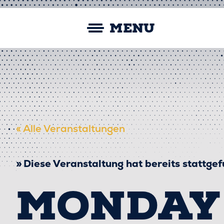
Skip
Straubing Spiders
to
MENU
content
« Alle Veranstaltungen
Diese Veranstaltung hat bereits stattge
MONDAY 