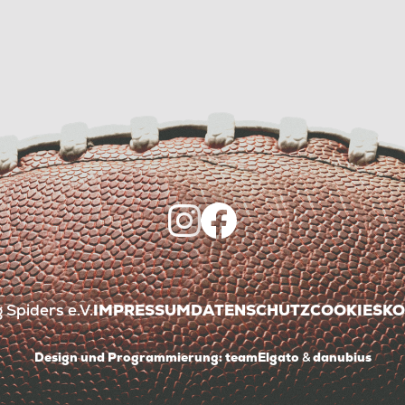
Spiders e.V.
IMPRESSUM
DATENSCHUTZ
COOKIES
KO
Design und Programmierung:
teamElgato
&
danubius