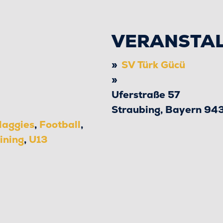
VERANSTA
SV Türk Gücü
Uferstraße 57
Straubing
,
Bayern
94
laggies
,
Football
,
ining
,
U13