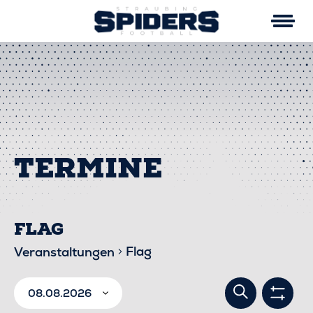
Skip
to
content
FLAG
Flag
Veranstaltungen
VERA
VERANSTALTUNGEN
Suche
08.08.2026
Filter
anzei