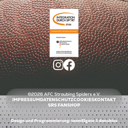
©2026 AFC Straubing Spiders e.V.
IMPRESSUM
DATENSCHUTZ
COOKIES
KONTAKT
SRS FANSHOP
Design und Programmierung:
teamElgato
&
danubius