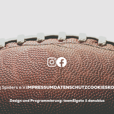
Spiders e.V.
IMPRESSUM
DATENSCHUTZ
COOKIES
KO
Design und Programmierung:
teamElgato
&
danubius