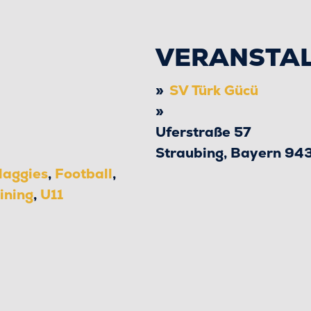
VERANSTA
SV Türk Gücü
Uferstraße 57
Straubing
,
Bayern
94
laggies
,
Football
,
ining
,
U11