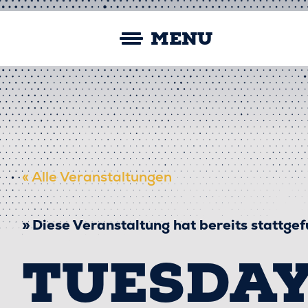
Skip
Straubing Spiders
to
MENU
content
« Alle Veranstaltungen
Diese Veranstaltung hat bereits stattge
TUESDAY