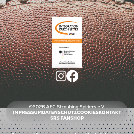
©2026 AFC Straubing Spiders e.V.
IMPRESSUM
DATENSCHUTZ
COOKIES
KONTAKT
SRS FANSHOP