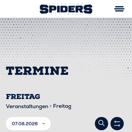
Skip
to
content
FREITAG
Freitag
Veranstaltungen
VERA
VERANSTALTUNGEN
Suche
07.08.2026
Filter
anzei