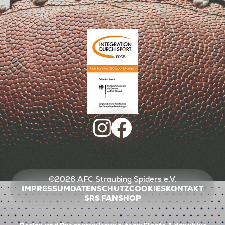
©2026 AFC Straubing Spiders e.V.
IMPRESSUM
DATENSCHUTZ
COOKIES
KONTAKT
SRS FANSHOP