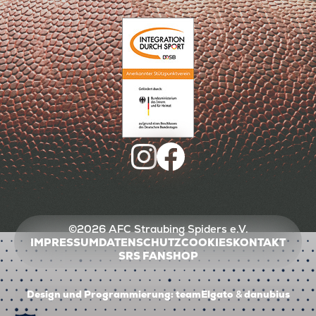
©2026 AFC Straubing Spiders e.V.
IMPRESSUM
DATENSCHUTZ
COOKIES
KONTAKT
SRS FANSHOP
Design und Programmierung:
teamElgato
&
danubius