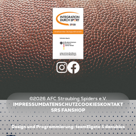
©2026 AFC Straubing Spiders e.V.
IMPRESSUM
DATENSCHUTZ
COOKIES
KONTAKT
SRS FANSHOP
Design und Programmierung:
teamElgato
&
danubius