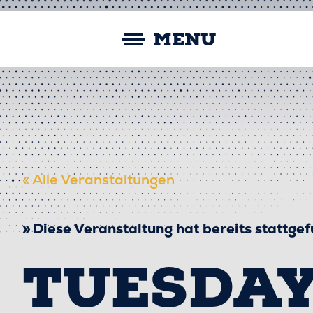
Skip
Straubing Spiders
to
MENU
content
« Alle Veranstaltungen
Diese Veranstaltung hat bereits stattge
TUESDAY