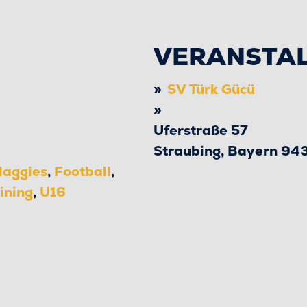
VERANSTA
SV Türk Gücü
Uferstraße 57
Straubing
,
Bayern
94
laggies
,
Football
,
ining
,
U16