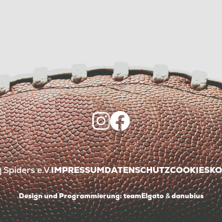
Spiders e.V.
IMPRESSUM
DATENSCHUTZ
COOKIES
KO
Design und Programmierung:
teamElgato
&
danubius