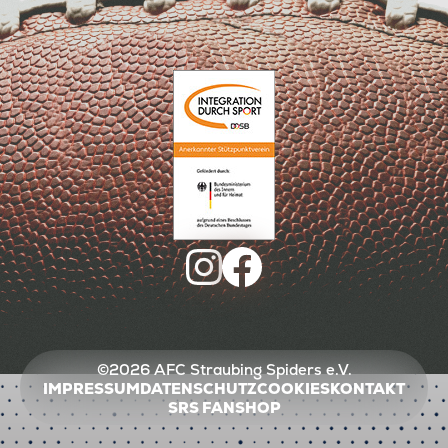
©2026 AFC Straubing Spiders e.V.
IMPRESSUM
DATENSCHUTZ
COOKIES
KONTAKT
SRS FANSHOP