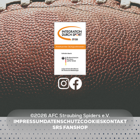
©2026 AFC Straubing Spiders e.V.
IMPRESSUM
DATENSCHUTZ
COOKIES
KONTAKT
SRS FANSHOP