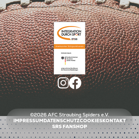
©2026 AFC Straubing Spiders e.V.
IMPRESSUM
DATENSCHUTZ
COOKIES
KONTAKT
SRS FANSHOP