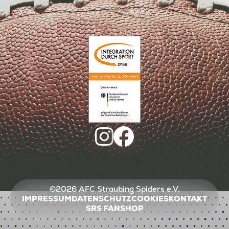
©2026 AFC Straubing Spiders e.V.
IMPRESSUM
DATENSCHUTZ
COOKIES
KONTAKT
SRS FANSHOP