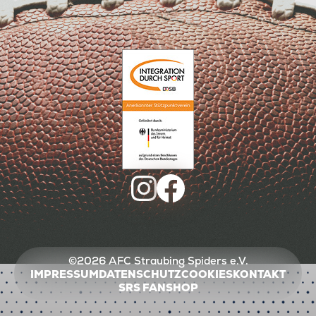
©2026 AFC Straubing Spiders e.V.
IMPRESSUM
DATENSCHUTZ
COOKIES
KONTAKT
SRS FANSHOP