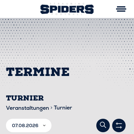
Skip
to
content
TURNIER
Turnier
Veranstaltungen
VERA
VERANSTALTUNGEN
Suche
07.08.2026
Filter
anzei