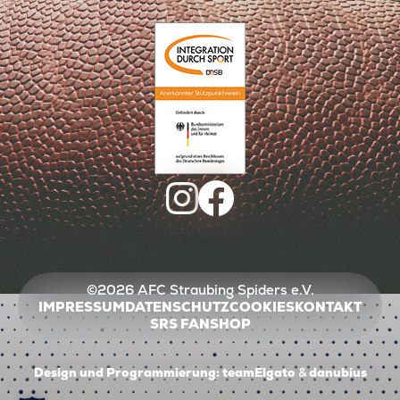
©2026 AFC Straubing Spiders e.V.
IMPRESSUM
DATENSCHUTZ
COOKIES
KONTAKT
SRS FANSHOP
Design und Programmierung:
teamElgato
&
danubius