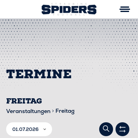
Skip
to
content
FREITAG
Freitag
Veranstaltungen
VERA
VERANSTALTUNGEN
Suche
01.07.2026
Filter
anzei