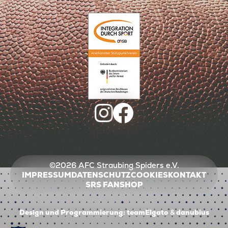
©2026 AFC Straubing Spiders e.V.
IMPRESSUM
DATENSCHUTZ
COOKIES
KONTAKT
SRS FANSHOP
Design und Programmierung:
teamElgato
&
danubius