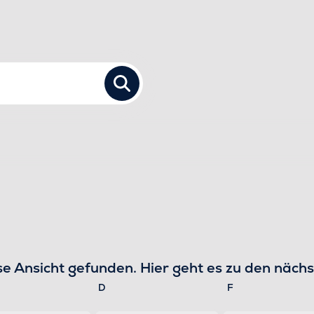
TUNGEN
TUNGEN
se Ansicht gefunden. Hier geht es zu den
nächs
Hinweis
twoch
Donnerstag
Freitag
D
F
N