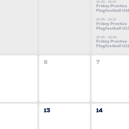
VERANSTA
ranstaltungen,
Veranstaltungen,
16:45
-
19:15
Friday Practice
Flagfootball U1
16:45
-
19:15
TUNGEN
Friday Practice
Flagfootball U1
16:45
-
18:45
Friday Practice
Flagfootball U1
0
0
6
7
ranstaltungen,
Veranstaltungen,
Veranstalt
0
0
13
14
ranstaltungen,
Veranstaltungen,
Veranstalt