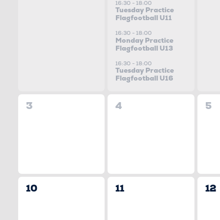
VON
VERANSTALTUNGEN,
Veranstaltungen,
Ve
16:30
-
18:00
Veranstaltungen
Tuesday Practice
Flagfootball U11
mit
16:30
-
18:00
VERANSTAL
den
Monday Practice
Flagfootball U13
gefilterten
16:30
-
18:00
Ergebnissen
Tuesday Practice
Flagfootball U16
aktualisieren
0
0
0
3
4
5
Veranstaltungen,
Veranstaltungen,
Ve
0
0
0
10
11
12
Veranstaltungen,
Veranstaltungen,
Ve