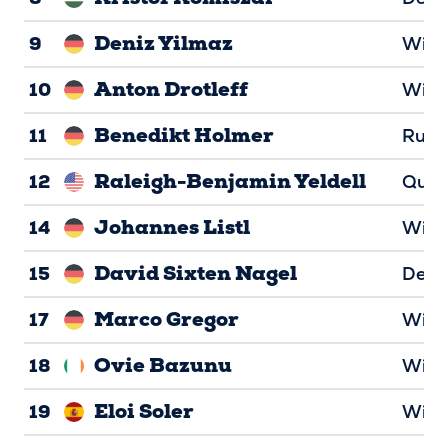
Deniz Yilmaz
9
Wide
Anton Drotleff
10
Wide
Benedikt Holmer
11
Runn
Raleigh-Benjamin Yeldell
12
Quar
Johannes Listl
14
Wide
David Sixten Nagel
15
Defe
Marco Gregor
17
Wide
Ovie Bazunu
18
Wide
Eloi Soler
19
Wide