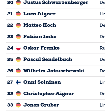
Justus Schwarzenberger
20
Defe
Luca Aigner
21
Line
Matteo Hoch
22
Defe
Fabian Imke
23
Defe
Oskar Franke
24
Runn
Pascal Sendelbach
25
Defe
Wilhelm Jakuschewski
26
Defe
Onni Soininen
27
Line
Christopher Aigner
32
Defe
Jonas Gruber
33
Line