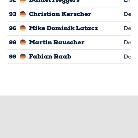
Christian Kerscher
93
Defen
Mike Dominik Latacz
96
Defen
Martin Rauscher
98
Defen
Fabian Raab
99
Defen