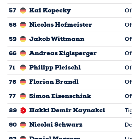
Kai Kopecky
57
Offen
Nicolas Hofmeister
58
Offen
Jakob Wittmann
59
Offen
Andreas Eiglsperger
66
Offen
Philipp Pleischl
71
Offen
Florian Brandl
76
Offen
Simon Eisenschink
77
Offen
Hakki Demir Kaynakci
89
Tight
Nicolai Schwarz
90
Defen
Daniel Meggers
92
Line