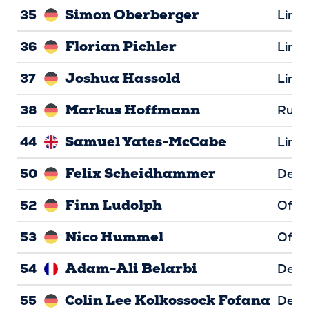
Simon Oberberger
35
Line
Florian Pichler
36
Line
Joshua Hassold
37
Line
Markus Hoffmann
38
Runn
Samuel Yates-McCabe
44
Line
Felix Scheidhammer
50
Defen
Finn Ludolph
52
Offen
Nico Hummel
53
Offen
Adam-Ali Belarbi
54
Defen
Colin Lee Kolkossock Fofana
55
Defen