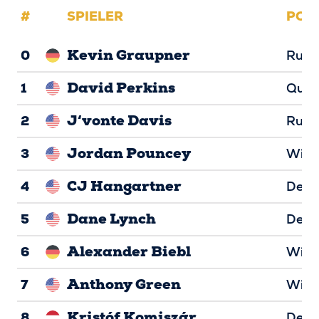
#
SPIELER
POSI
Kevin Graupner
0
Runn
David Perkins
1
Quar
J‘vonte Davis
2
Runn
Jordan Pouncey
3
Wide
CJ Hangartner
4
Defe
Dane Lynch
5
Defe
Alexander Biebl
6
Wide
Anthony Green
7
Wide
Kristóf Komiszár
8
Defe