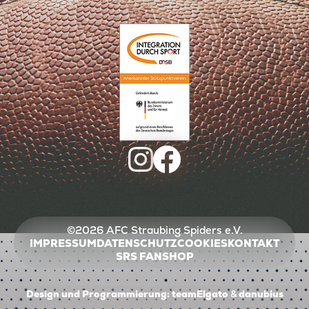
©2026 AFC Straubing Spiders e.V.
IMPRESSUM
DATENSCHUTZ
COOKIES
KONTAKT
SRS FANSHOP
Design und Programmierung:
teamElgato
&
danubius