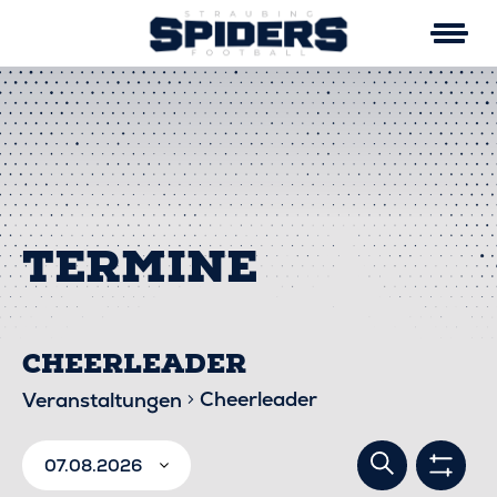
Skip
to
content
CHEERLEADER
Cheerleader
Veranstaltungen
VERA
VERANSTALTUNGEN
Suche
07.08.2026
Filter
anzei