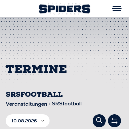
Skip
to
content
SRSFOOTBALL
SRSfootball
Veranstaltungen
VERA
VERANSTALTUNGEN
Suche
10.08.2026
Filter
anzei