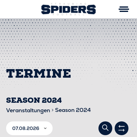
Skip
to
content
SEASON 2024
Season 2024
Veranstaltungen
VERA
VERANSTALTUNGEN
Suche
07.08.2026
Filter
anzei