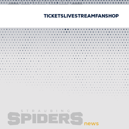
news
TICKETS
LIVESTREAM
FANSHOP
news