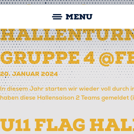
Skip
Straubing Spiders
U16 FLAG
to
MENU
content
HALLENTURN
GRUPPE 4 @
20. JANUAR 2024
In diesem Jahr starten wir wieder voll durch 
haben diese Hallensaison 2 Teams gemeldet (i
U11 FLAG HA